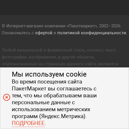
© Интернет-магазин компании «Пакетмаркет», 2002–2026.
Ознакомьтесь с
офертой
и
политикой конфиденциальности.
Любой визуальный и фирменный стиль, контент, текст,
фотографии, изображения, и другие объекты,
опубликованные на страницах данного сайта, являются
объектом прав интеллектуальной собственности компании
Мы используем cookie
Пакетмаркет. Любое копирование стиля, контента, текста,
Во время посещения сайта
фотографий, изображений и других объектов данного сайта
ПакетМаркет вы соглашаетесь с
запрещено.
тем, что мы обрабатываем ваши
персональные данные с
использованием метрических
программ (Яндекс.Метрика).
ПОДРОБНЕЕ
.