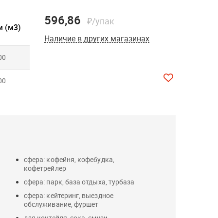
596,86
₽/упак
 (м3)
Наличие в других магазинах
00
00
сфера: кофейня, кофебудка,
кофетрейлер
сфера: парк, база отдыха, турбаза
сфера: кейтеринг, выездное
обслуживание, фуршет
для коктейля, сока, смузи,