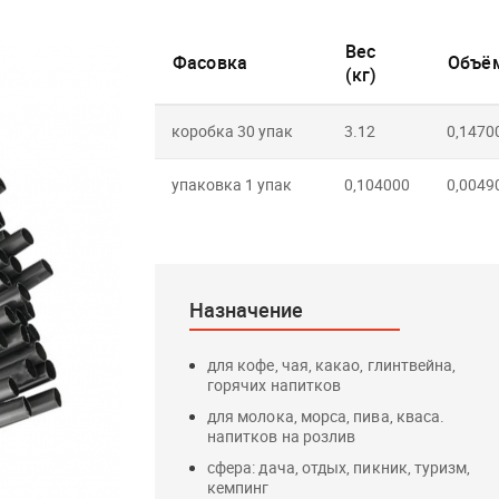
Вес
Фасовка
Объём
(кг)
коробка 30 упак
3.12
0,1470
упаковка 1 упак
0,104000
0,0049
Назначение
для кофе, чая, какао, глинтвейна,
горячих напитков
для молока, морса, пива, кваса.
напитков на розлив
сфера: дача, отдых, пикник, туризм,
кемпинг