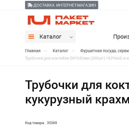
ДОСТАВКА: ИНТЕРНЕТ-МАГАЗИН
Каталог
Прои
Главная
Каталог
Фуршетная посуда, серв
Трубочки для коктейля D6*240мм (200шт) ЧЕРНЫЕ в и
Трубочки для кок
кукурузный крахм
Код товара:
35369