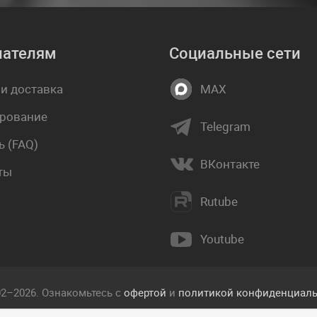
пателям
Социальные сети
 и доставка
MAX
рование
Telegram
 (FAQ)
ВКонтакте
ты
Rutube
Youtube
02–2026. Ознакомьтесь с
офертой
и
политикой конфиденциаль