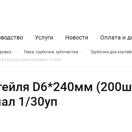
зводство
Услуги
Новости
Оплата и д
ировка
Пики, трубочки, зубочистки
Трубочки для коктей
/уп кукурузный крахмал 1/30уп
тейля D6*240мм (200ш
ал 1/30уп