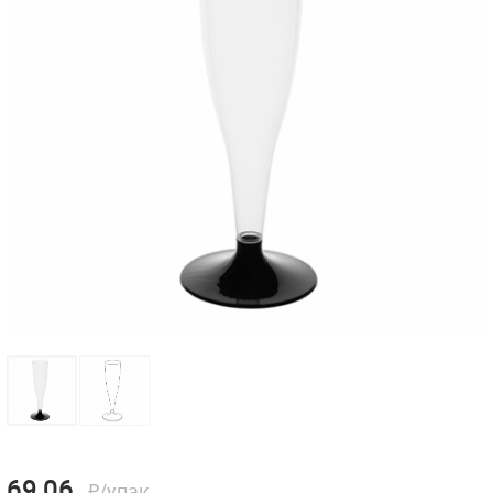
69,06
₽/упак