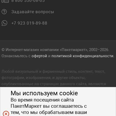
8 800 550-08-05
Задавайте вопросы
+7 923 019-89-88
© Интернет-магазин компании «Пакетмаркет», 2002–2026.
Ознакомьтесь с
офертой
и
политикой конфиденциальности.
Любой визуальный и фирменный стиль, контент, текст,
фотографии, изображения, и другие объекты,
опубликованные на страницах данного сайта, являются
объектом прав интеллектуальной собственности компании
Мы используем cookie
Пакетмаркет. Любое копирование стиля, контента, текста,
Во время посещения сайта
фотографий, изображений и других объектов данного сайта
ПакетМаркет вы соглашаетесь с
запрещено.
тем, что мы обрабатываем ваши