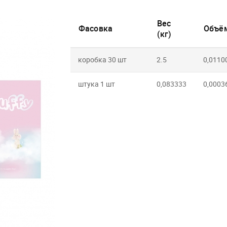
Вес
Фасовка
Объём
(кг)
коробка 30 шт
2.5
0,0110
штука 1 шт
0,083333
0,0003