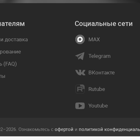
пателям
Социальные сети
 и доставка
MAX
рование
Telegram
 (FAQ)
ВКонтакте
ты
Rutube
Youtube
02–2026. Ознакомьтесь с
офертой
и
политикой конфиденциаль