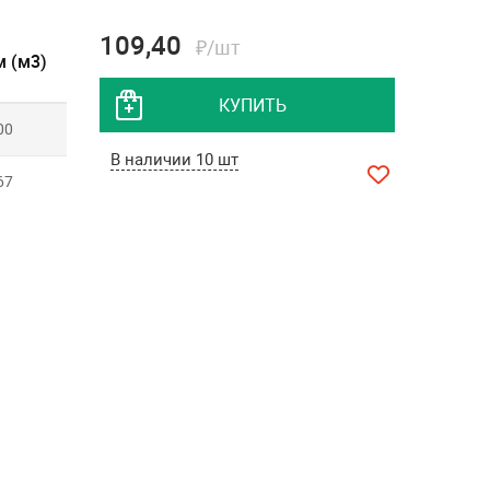
109,40
₽/шт
 (м3)
КУПИТЬ
00
В наличии 10 шт
67