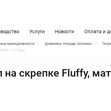
зводство
Услуги
Новости
Оплата и д
ные принадлежности
Дневники, тетради, обложки
Тетр
ция BG 1/3/30шт
 на скрепке Fluffy, м