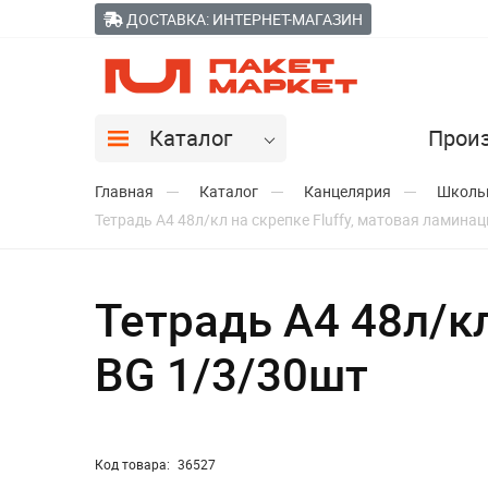
ДОСТАВКА: ИНТЕРНЕТ-МАГАЗИН
Каталог
Прои
Главная
Каталог
Канцелярия
Школь
Тетрадь А4 48л/кл на скрепке Fluffy, матовая ламина
Тетрадь А4 48л/кл
BG 1/3/30шт
Код товара:
36527