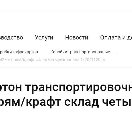
зводство
Услуги
Новости
Оплата и д
робки гофрокартон
Коробки транспортировочные
42мм прям/крафт склад четыре клапана 1/20/1120шт
ртон транспортировоч
рям/крафт склад четы