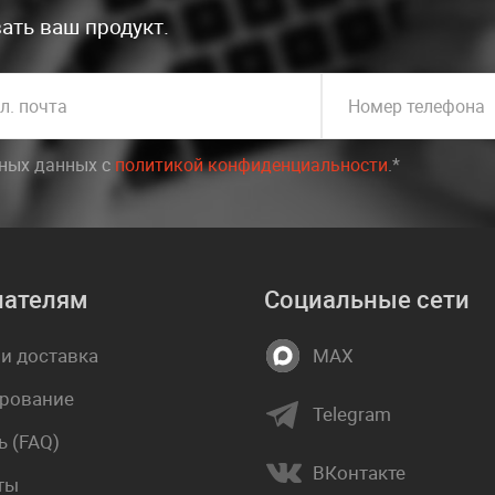
ать ваш продукт.
л. почта
Номер телефона
ьных данных c
политикой конфиденциальности
.*
пателям
Социальные сети
 и доставка
MAX
рование
Telegram
 (FAQ)
ВКонтакте
ты