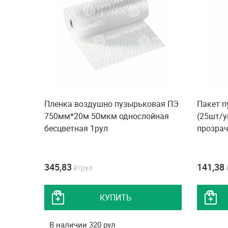
Пленка воздушно пузырьковая ПЭ
Пакет 
750мм*20м 50мкм однослойная
(25шт/у
бесцветная 1рул
прозрач
345,83
141,38
₽/рул
КУПИТЬ
В наличии 320 рул