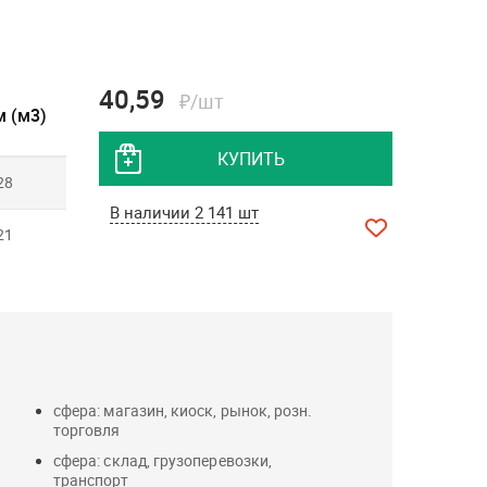
40,59
₽/шт
 (м3)
КУПИТЬ
28
В наличии 2 141 шт
21
сфера: магазин, киоск, рынок, розн.
торговля
сфера: склад, грузоперевозки,
транспорт