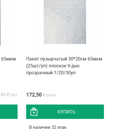
м 65мкм
Пакет пузырчатый 30*20см 65мкм
(25шт/уп) плоское V-дно
прозрачный 1/20/30уп
172,50
,40
₽/шт
₽/упак
КУПИТЬ
В наличии 52 упак