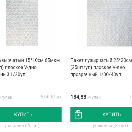
пузырчатый 15*10см 65мкм
Пакет пузырчатый 25*20с
п) плоское V-дно
(25шт/уп) плоское V-дно
ный 1/20уп
прозрачный 1/30/40уп
184,88
5,66
₽/шт
7
₽/упак
₽/упак
КУПИТЬ
КУПИТЬ
упаковка (25 шт)
упаковка (25 шт)