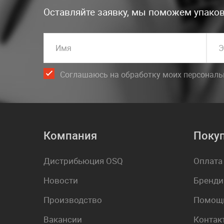
Оставляйте заявку, мы поможем упаков
Имя
Э
Соглашаюсь на обработку моих персонал
Компания
Поку
Дистрибьюция OSQ
Оплата
Новости
Бренди
Производство
Помощь
Вакансии
Контак