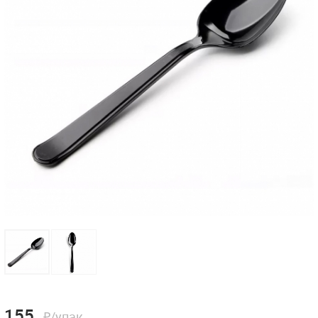
155
₽/упак