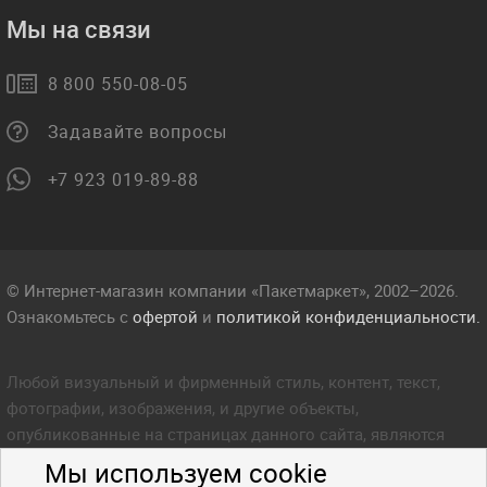
Мы на связи
8 800 550-08-05
Задавайте вопросы
+7 923 019-89-88
© Интернет-магазин компании «Пакетмаркет», 2002–2026.
Ознакомьтесь с
офертой
и
политикой конфиденциальности.
Любой визуальный и фирменный стиль, контент, текст,
фотографии, изображения, и другие объекты,
опубликованные на страницах данного сайта, являются
объектом прав интеллектуальной собственности компании
Мы используем cookie
Пакетмаркет. Любое копирование стиля, контента, текста,