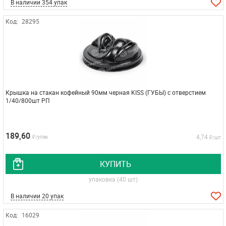
В наличии 354 упак
Код:
28295
Крышка на стакан кофейный 90мм черная KISS (ГУБЫ) с отверстием
1/40/800шт РП
189,60
4,74
₽/упак
₽/шт
КУПИТЬ
упаковка (40 шт)
В наличии 20 упак
Код:
16029