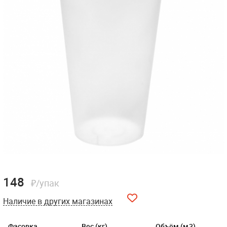
148
₽/упак
Наличие в других магазинах
Фасовка
Вес (кг)
Объём (м3)