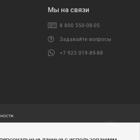
Мы на связи
8 800 550-08-05
Задавайте вопросы
+7 923 019-89-88
ности.
ванные
 персональные данные с использованием
.