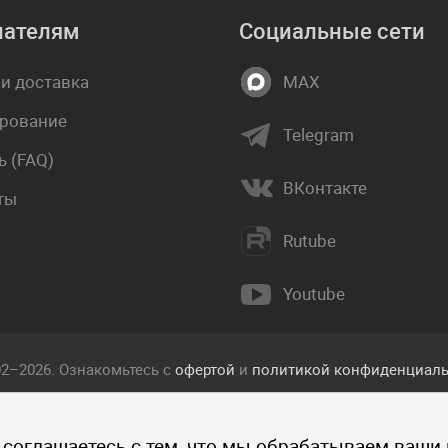
пателям
Социальные сети
 и доставка
MAX
рование
Telegram
 (FAQ)
ВКонтакте
ты
Rutube
Youtube
02–2026. Ознакомьтесь с
офертой
и
политикой конфиденциаль
екст, фотографии, изображения, и другие объекты, опублико
 соглашаетесь с тем, что мы обрабатываем ваши
 прав интеллектуальной собственности компании Пакетмаркет