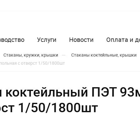
зводство
Услуги
Новости
Оплата и д
Стаканы, кружки, крышки
Стаканы коктейльные, крышки
польная с отверст 1/50/1800шт
н коктейльный ПЭТ 93
рст 1/50/1800шт