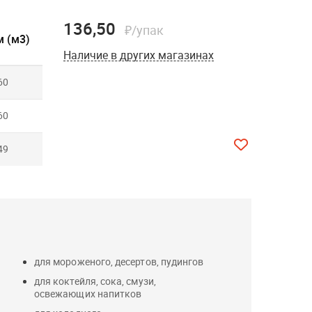
136,50
₽/упак
 (м3)
Наличие в других магазинах
60
60
49
для мороженого, десертов, пудингов
для коктейля, сока, смузи,
освежающих напитков