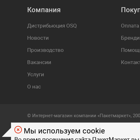
Компания
Поку
Дистрибьюция OSQ
Оплата
Новости
Бренди
Производство
Помощь
Вакансии
Контак
Услуги
О нас
© Интернет-магазин компании «Пакетмаркет», 20
Мы используем cookie
Любой визуальный и фирменный стиль, контент, т
Во время посещения сайта ПакетМаркет вы
на страницах данного сайта, являются объектом