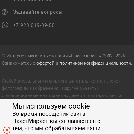
Задавайте вопросы
+7 923 019-89-88
© Интернет-магазин компании «Пакетмаркет», 2002–2026.
Ознакомьтесь с
офертой
и
политикой конфиденциальности.
Любой визуальный и фирменный стиль, контент, текст,
фотографии, изображения, и другие объекты,
опубликованные на страницах данного сайта, являются
объектом прав интеллектуальной собственности компании
Мы используем cookie
Пакетмаркет. Любое копирование стиля, контента, текста,
Во время посещения сайта
фотографий, изображений и других объектов данного сайта
ПакетМаркет вы соглашаетесь с
запрещено.
тем, что мы обрабатываем ваши