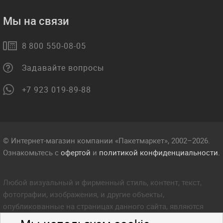
Мы на связи
8 800 550-08-05
Задавайте вопросы
+7 923 019-89-88
© Интернет-магазин компании «Пакетмаркет», 2002–2026.
Ознакомьтесь с
офертой
и
политикой конфиденциальности.
Любой визуальный и фирменный стиль, контент, текст,
фотографии, изображения, и другие объекты,
опубликованные на страницах данного сайта, являются
объектом прав интеллектуальной собственности компании