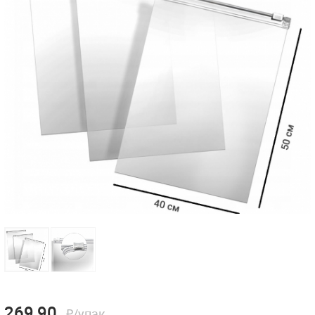
269,90
₽/упак