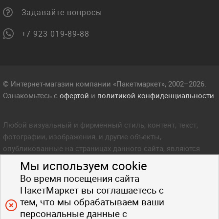
Задавайте вопросы
+7 923 019-89-88
© Интернет-магазин компании «Пакетмаркет», 2002–2026.
Ознакомьтесь с
офертой
и
политикой конфиденциальности.
Любой визуальный и фирменный стиль, контент, текст,
фотографии, изображения, и другие объекты,
опубликованные на страницах данного сайта, являются
объектом прав интеллектуальной собственности компании
Мы используем cookie
Пакетмаркет. Любое копирование стиля, контента, текста,
Во время посещения сайта
фотографий, изображений и других объектов данного сайта
ПакетМаркет вы соглашаетесь с
запрещено.
тем, что мы обрабатываем ваши
персональные данные с