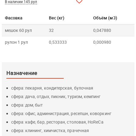
В наличии 145 рул
Фасовка
Вес (кг)
Объём (м3)
мешок 60 рул
32
0,047880
рулон 1 рул
0,533333
0,000980
Назначение
сфера: пекарня, кондитерская, булочная
сфера: дача, отдых, пикник, туризм, кемпинг
сфера: дом, быт
сфера: офис, администрация, ресепшн, коворкинг
сфера: кафе, бар, ресторан, столовая, HoReCa
сфера: клининг, химчистка, прачечная