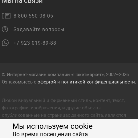
Мы на связи
8 800 550-08-05
Задавайте вопросы
+7 923 019-89-88
© Интернет-магазин компании «Пакетмаркет», 2002–2026.
Ознакомьтесь с
офертой
и
политикой конфиденциальности.
Любой визуальный и фирменный стиль, контент, текст,
фотографии, изображения, и другие объекты,
опубликованные на страницах данного сайта, являются
объектом прав интеллектуальной собственности компании
Мы используем cookie
Пакетмаркет. Любое копирование стиля, контента, текста,
Во время посещения сайта
фотографий, изображений и других объектов данного сайта