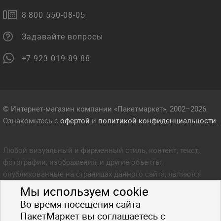
8 800 550-08-05
Задавайте вопросы
+7 923 019-89-88
© Интернет-магазин компании «Пакетмаркет», 2002–2026.
Ознакомьтесь с
офертой
и
политикой конфиденциальности.
Любой визуальный и фирменный стиль, контент, текст,
фотографии, изображения, и другие объекты,
опубликованные на страницах данного сайта, являются
объектом прав интеллектуальной собственности компании
Мы используем cookie
Пакетмаркет. Любое копирование стиля, контента, текста,
Во время посещения сайта
фотографий, изображений и других объектов данного сайта
ПакетМаркет вы соглашаетесь с