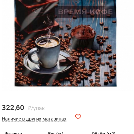
322,60
₽/упак
Наличие в других магазинах
Фасовка
Вес (кг)
Объём (м3)