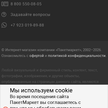
8 800 550-08-05
Задавайте вопросы
+7 923 019-89-88
© Интернет-магазин компании «Пакетмаркет», 2002–2026.
Ознакомьтесь с
офертой
и
политикой конфиденциальности.
Любой визуальный и фирменный стиль, контент, текст,
фотографии, изображения, и другие объекты,
опубликованные на страницах данного сайта, являются
объектом прав интеллектуальной собственности компании
Мы используем cookie
Пакетмаркет. Любое копирование стиля, контента, текста,
Во время посещения сайта
фотографий, изображений и других объектов данного сайта
ПакетМаркет вы соглашаетесь с
запрещено.