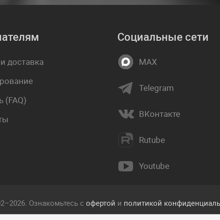
пателям
Социальные сети
 и доставка
MAX
рование
Telegram
 (FAQ)
ВКонтакте
ты
Rutube
Youtube
02–2026. Ознакомьтесь с
офертой
и
политикой конфиденциаль