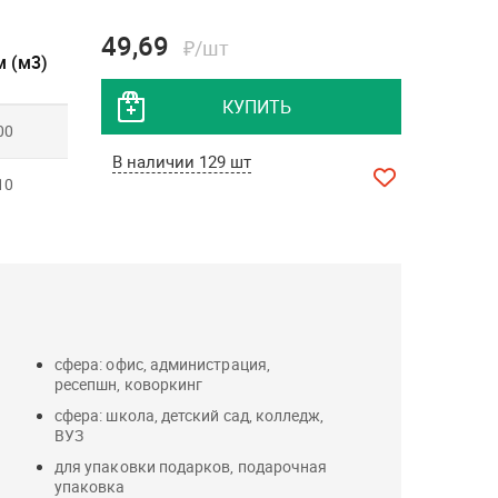
49,69
₽/шт
 (м3)
КУПИТЬ
00
В наличии 129 шт
10
сфера: офис, администрация,
ресепшн, коворкинг
сфера: школа, детский сад, колледж,
ВУЗ
для упаковки подарков, подарочная
упаковка