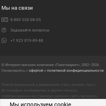
Мы на связи
8 800 550-08-05
Задавайте вопросы
+7 923 019-89-88
© Интернет-магазин компании «Пакетмаркет», 2002–2026.
Ознакомьтесь с
офертой
и
политикой конфиденциальности.
Любой визуальный и фирменный стиль, контент, текст,
фотографии, изображения, и другие объекты,
опубликованные на страницах данного сайта, являются
объектом прав интеллектуальной собственности компании
Мы используем cookie