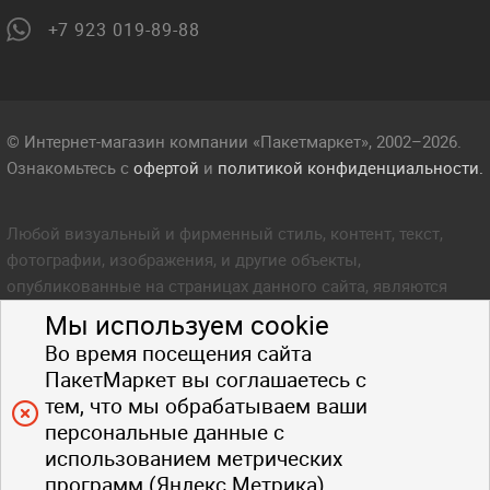
+7 923 019-89-88
© Интернет-магазин компании «Пакетмаркет», 2002–2026.
Ознакомьтесь с
офертой
и
политикой конфиденциальности.
Любой визуальный и фирменный стиль, контент, текст,
фотографии, изображения, и другие объекты,
опубликованные на страницах данного сайта, являются
объектом прав интеллектуальной собственности компании
Мы используем cookie
Пакетмаркет. Любое копирование стиля, контента, текста,
Во время посещения сайта
фотографий, изображений и других объектов данного сайта
ПакетМаркет вы соглашаетесь с
запрещено.
тем, что мы обрабатываем ваши
персональные данные с
использованием метрических
программ (Яндекс.Метрика).