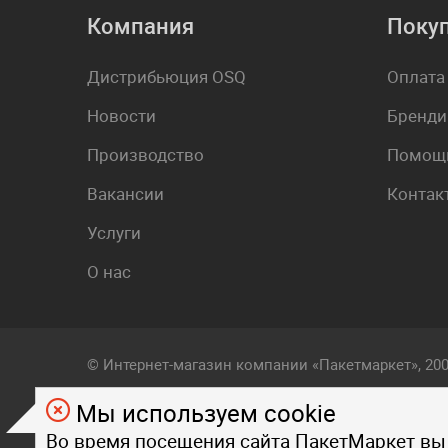
Компания
Поку
Дистрибьюция OSQ
Оплата
Новости
Бренди
Производство
Помощь
Вакансии
Контак
Услуги
О нас
© Интернет-магазин компании «Пакетмаркет», 20
Мы используем cookie
Любой визуальный и фирменный стиль, контент, т
Во время посещения сайта ПакетМаркет вы
на страницах данного сайта, являются объектом