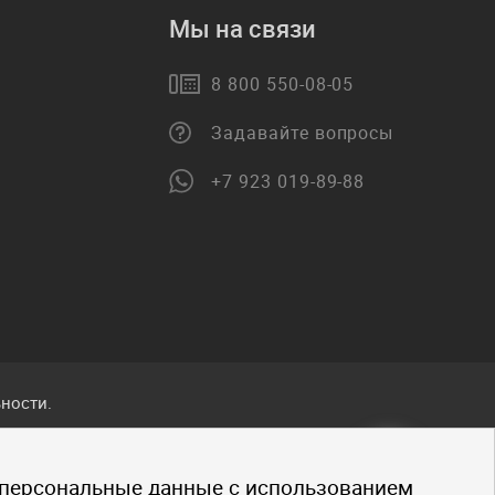
Мы на связи
8 800 550-08-05
Задавайте вопросы
+7 923 019-89-88
ности.
ванные
 персональные данные с использованием
.