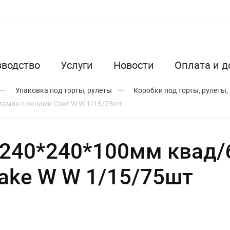
зводство
Услуги
Новости
Оплата и д
Упаковка под торты, рулеты
Коробки под торты, рулеты,
ламин с окнами Cake W W 1/15/75шт
 240*240*100мм квад/
ake W W 1/15/75шт