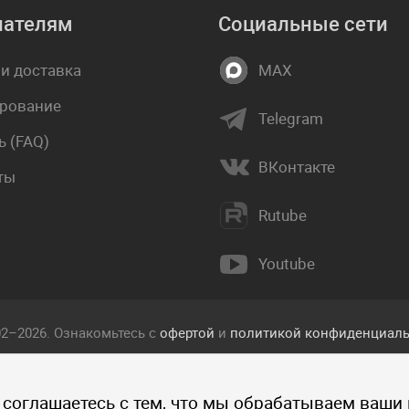
пателям
Социальные сети
 и доставка
MAX
рование
Telegram
 (FAQ)
ВКонтакте
ты
Rutube
Youtube
02–2026. Ознакомьтесь с
офертой
и
политикой конфиденциаль
екст, фотографии, изображения, и другие объекты, опублико
 соглашаетесь с тем, что мы обрабатываем ваши
 прав интеллектуальной собственности компании Пакетмаркет