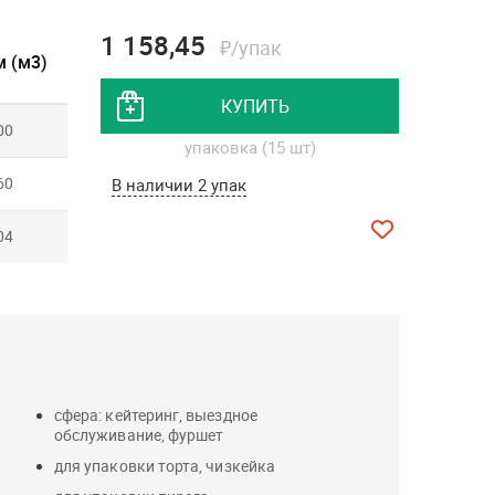
1 158,45
₽/упак
 (м3)
КУПИТЬ
00
упаковка (15 шт)
60
В наличии 2 упак
04
сфера: кейтеринг, выездное
обслуживание, фуршет
для упаковки торта, чизкейка