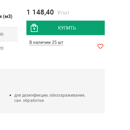
1 148,40
₽/шт
 (м3)
КУПИТЬ
80
В наличии 25 шт
20
для дезинфекции, обеззараживания,
сан. обработки