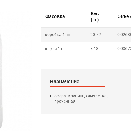
Вес
Фасовка
Объём
(кг)
коробка 4 шт
20.72
0,0268
штука 1 шт
5.18
0,0067
Назначение
сфера: клининг, химчистка,
прачечная