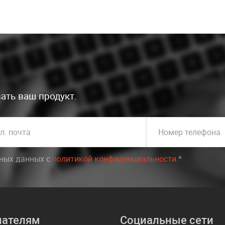
ать ваш продукт.
л. почта
Номер телефона
ьных данных c
политикой конфиденциальности
.*
пателям
Социальные сети