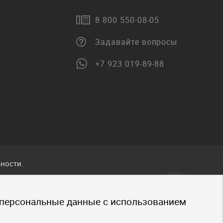
8 800 550-08-05
Задавайте вопросы
+7 923 019-89-88
ности.
ванные
 персональные данные с использованием
.
щено.