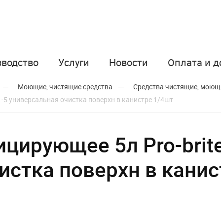
зводство
Услуги
Новости
Оплата и д
Моющие, чистящие средства
Средства чистящие, моющ
1-5 универсальная очистка поверхн в канистре 1/4шт
цирующее 5л Pro-brit
истка поверхн в канис