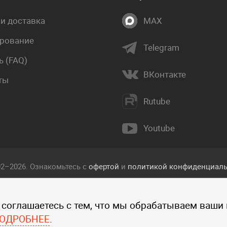
 и доставка
MAX
рование
Telegram
 (FAQ)
ВКонтакте
ты
Rutube
Youtube
02–2026. Ознакомьтесь с
офертой
и
политикой конфиденциаль
екст, фотографии, изображения, и другие объекты, опублико
 соглашаетесь с тем, что мы обрабатываем ваши
 прав интеллектуальной собственности компании Пакетмаркет
ографий, изображений и других объектов данного сайта запре
ОДРОБНЕЕ
.