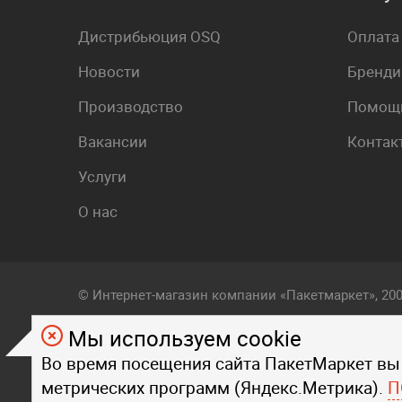
Дистрибьюция OSQ
Оплата
Новости
Бренди
Производство
Помощь
Вакансии
Контак
Услуги
О нас
© Интернет-магазин компании «Пакетмаркет», 20
Мы используем cookie
Любой визуальный и фирменный стиль, контент, т
Во время посещения сайта ПакетМаркет вы
на страницах данного сайта, являются объектом
метрических программ (Яндекс.Метрика).
Любое копирование стиля, контента, текста, фот
П