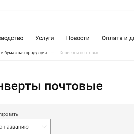
зводство
Услуги
Новости
Оплата и д
 и бумажная продукция
Конверты почтовые
нверты почтовые
тировать
о названию