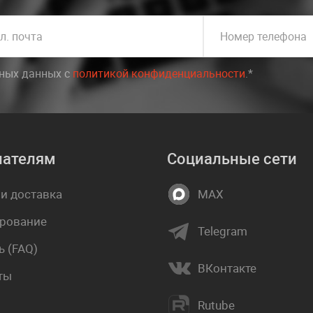
л. почта
Номер телефона
ьных данных c
политикой конфиденциальности
.*
пателям
Социальные сети
 и доставка
MAX
рование
Telegram
 (FAQ)
ВКонтакте
ты
Rutube