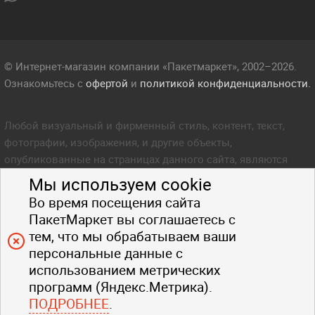
© Интернет-магазин компании «Пакетмаркет», 2002–2026.
Ознакомьтесь с
офертой
и
политикой конфиденциальности.
Любой визуальный и фирменный стиль, контент, текст,
фотографии, изображения, и другие объекты,
опубликованные на страницах данного сайта, являются
объектом прав интеллектуальной собственности компании
Мы используем cookie
Пакетмаркет. Любое копирование стиля, контента, текста,
Во время посещения сайта
фотографий, изображений и других объектов данного сайта
ПакетМаркет вы соглашаетесь с
запрещено.
тем, что мы обрабатываем ваши
персональные данные с
использованием метрических
программ (Яндекс.Метрика).
ПОДРОБНЕЕ
.