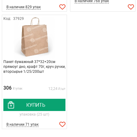
В наличии 768 упак
В наличии 829 упак
Код:
37929
Пакет бумажный 37*32+20см
прямоуг дно, крафт 70г, круч ручки,
вторсырье 1/25/200шт
306
12,24
₽/упак
₽/шт
КУПИТЬ
упаковка (25 шт)
В наличии 71 упак