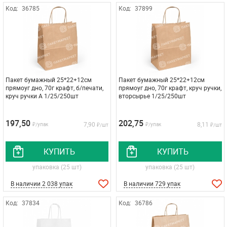
Код:
36785
Код:
37899
Пакет бумажный 25*22+12см
Пакет бумажный 25*22+12см
прямоуг дно, 70г крафт, б/печати,
прямоуг дно, 70г крафт, круч ручки,
круч ручки A 1/25/250шт
вторсырье 1/25/250шт
197,50
202,75
7,90
8,11
₽/упак
₽/упак
₽/шт
₽/шт
КУПИТЬ
КУПИТЬ
упаковка (25 шт)
упаковка (25 шт)
В наличии 2 038 упак
В наличии 729 упак
Код:
37834
Код:
36786