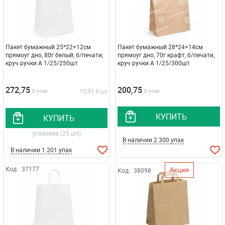
Пакет бумажный 25*22+12см
Пакет бумажный 28*24+14см
прямоуг дно, 80г белый, б/печати,
прямоуг дно, 70г крафт, б/печати,
круч ручки A 1/25/250шт
круч ручки A 1/25/300шт
272,75
200,75
10,91
₽/упак
₽/упак
₽/шт
КУПИТЬ
КУПИТЬ
упаковка (25 шт)
В наличии 2 300 упак
В наличии 1 201 упак
Код:
37177
Акция
Код:
38098