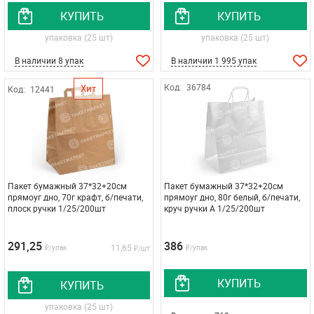
КУПИТЬ
КУПИТЬ
упаковка (25 шт)
упаковка (25 шт)
В наличии 8 упак
В наличии 1 995 упак
Код:
36784
Хит
Код:
12441
Пакет бумажный 37*32+20см
Пакет бумажный 37*32+20см
прямоуг дно, 70г крафт, б/печати,
прямоуг дно, 80г белый, б/печати,
плоск ручки 1/25/200шт
круч ручки A 1/25/200шт
291,25
386
11,65
₽/упак
₽/упак
₽/шт
КУПИТЬ
КУПИТЬ
упаковка (25 шт)