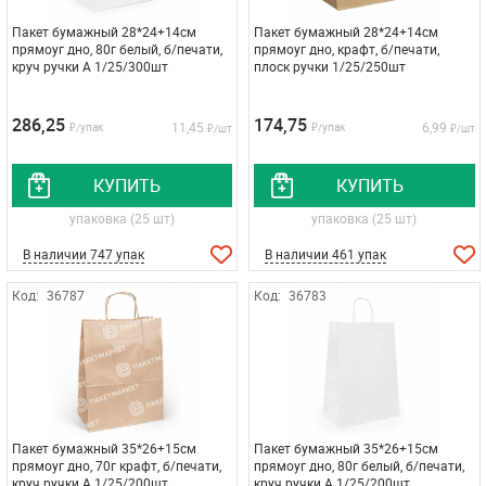
Пакет бумажный 28*24+14см
Пакет бумажный 28*24+14см
прямоуг дно, 80г белый, б/печати,
прямоуг дно, крафт, б/печати,
круч ручки A 1/25/300шт
плоск ручки 1/25/250шт
286,25
174,75
11,45
6,99
₽/упак
₽/упак
₽/шт
₽/шт
КУПИТЬ
КУПИТЬ
упаковка (25 шт)
упаковка (25 шт)
В наличии 747 упак
В наличии 461 упак
Код:
36787
Код:
36783
Пакет бумажный 35*26+15см
Пакет бумажный 35*26+15см
прямоуг дно, 70г крафт, б/печати,
прямоуг дно, 80г белый, б/печати,
круч ручки A 1/25/200шт
круч ручки A 1/25/200шт