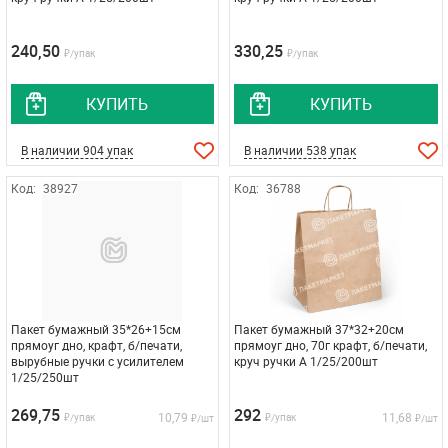
240,50
330,25
₽/упак
₽/упак
КУПИТЬ
КУПИТЬ
В наличии 904 упак
В наличии 538 упак
Код:
38927
Код:
36788
Пакет бумажный 35*26+15см
Пакет бумажный 37*32+20см
прямоуг дно, крафт, б/печати,
прямоуг дно, 70г крафт, б/печати,
вырубные ручки с усилителем
круч ручки A 1/25/200шт
1/25/250шт
269,75
292
10,79
11,68
₽/упак
₽/упак
₽/шт
₽/шт