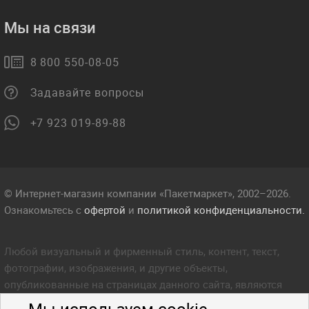
Мы на связи
8 800 550-08-05
Задавайте вопросы
+7 923 019-89-88
© Интернет-магазин компании «Пакетмаркет», 2002–2026.
Ознакомьтесь с
офертой
и
политикой конфиденциальности.
Любой визуальный и фирменный стиль, контент, текст,
фотографии, изображения, и другие объекты,
опубликованные на страницах данного сайта, являются
объектом прав интеллектуальной собственности компании