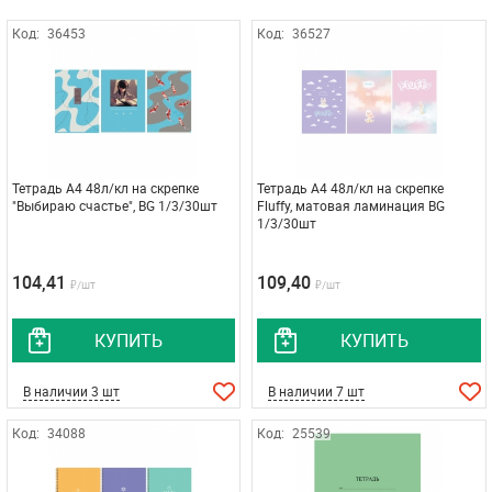
Код:
36453
Код:
36527
Тетрадь А4 48л/кл на скрепке
Тетрадь А4 48л/кл на скрепке
"Выбираю счастье", BG 1/3/30шт
Fluffy, матовая ламинация BG
1/3/30шт
104,41
109,40
₽/шт
₽/шт
КУПИТЬ
КУПИТЬ
В наличии 3 шт
В наличии 7 шт
Код:
34088
Код:
25539