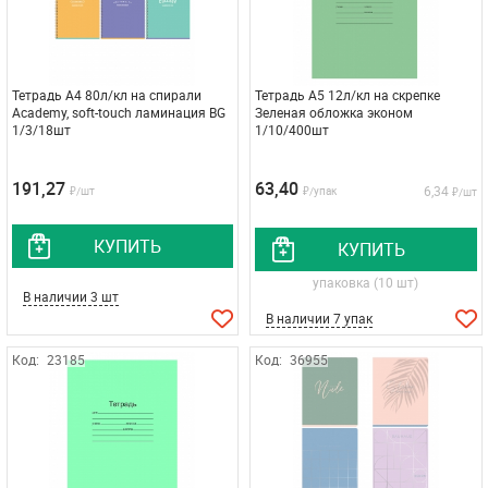
Тетрадь А4 80л/кл на спирали
Тетрадь А5 12л/кл на скрепке
Academy, soft-touch ламинация BG
Зеленая обложка эконом
1/3/18шт
1/10/400шт
191,27
63,40
6,34
₽/шт
₽/упак
₽/шт
КУПИТЬ
КУПИТЬ
упаковка (10 шт)
В наличии 3 шт
В наличии 7 упак
Код:
23185
Код:
36955