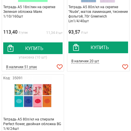
Тетрадь А5 18л/лин на скрепке
Тетрадь А5 80л/кл на скрепке
Зеленая обложка Маяк
"Nude", матов ламинация, тиснение
1/10/160шт
фольгой, 70г Greenwich
Lin1/4/40шт
113,40
93,57
11,34
₽/упак
₽/шт
₽/шт
КУПИТЬ
КУПИТЬ
упаковка (10 шт)
В наличии 20 шт
В наличии 51 упак
Код:
35091
Тетрадь А5 80л/кл на спирали
Perfect flower, двойная обложка BG
1/4/24шт