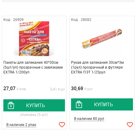
Код:
26909
Код:
28082
Пакеты для запекания 40*30см
Рукав для запекания 30см*3м
(5шт/уп) прозрачные с завязками
(1рул) прозрачный в футляре
EXTRA 1/200уп
EXTRA ПЭТ 1/25рул
27,07
30,69
5,41
₽/упак
₽/рул
₽/шт
КУПИТЬ
КУПИТЬ
упаковка (5 шт)
В наличии 80 рул
В наличии 2 упак