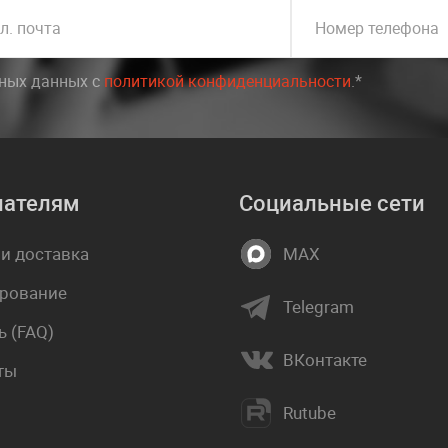
л. почта
Номер телефона
ьных данных c
политикой конфиденциальности
.*
пателям
Социальные сети
 и доставка
MAX
рование
Telegram
 (FAQ)
ВКонтакте
ты
Rutube