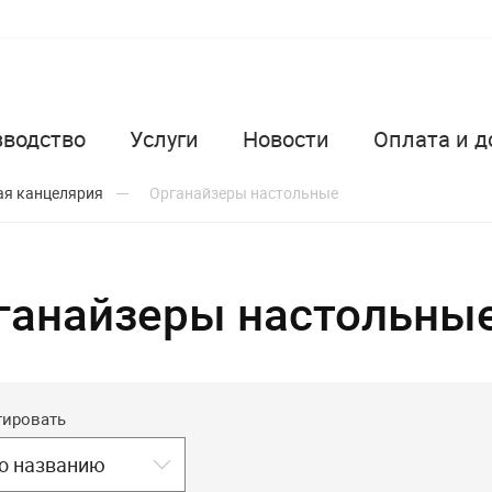
зводство
Услуги
Новости
Оплата и д
я канцелярия
Органайзеры настольные
ганайзеры настольные
тировать
о названию