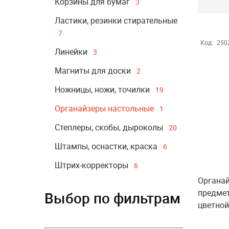
Корзины для бумаг
3
Ластики, резинки стирательные
7
Код:
250
Линейки
3
Магниты для доски
2
Ножницы, ножи, точилки
19
Органайзеры настольные
1
Степлеры, скобы, дыроколы
20
Штампы, оснастки, краска
6
Штрих-корректоры
6
Органай
предме
Выбор по фильтрам
цветной