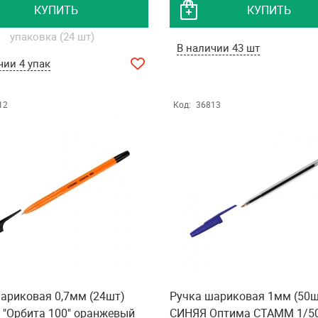
КУПИТЬ
КУПИТЬ
упаковка (24 шт)
В наличии 43 шт
чии 4 упак
12
Код:
36813
ариковая 0,7мм (24шт)
Ручка шариковая 1мм (50ш
"Орбита 100" оранжевый
СИНЯЯ Оптима СТАММ 1/5