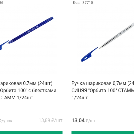
36
Код:
37710
ариковая 0,7мм (24шт)
Ручка шариковая 0,7мм (2
Орбита 100" с блестками
СИНЯЯ "Орбита 100" СТАМ
 СТАММ 1/24шт
1/24шт
13,04
13,89
₽/шт
₽/упак
₽/шт