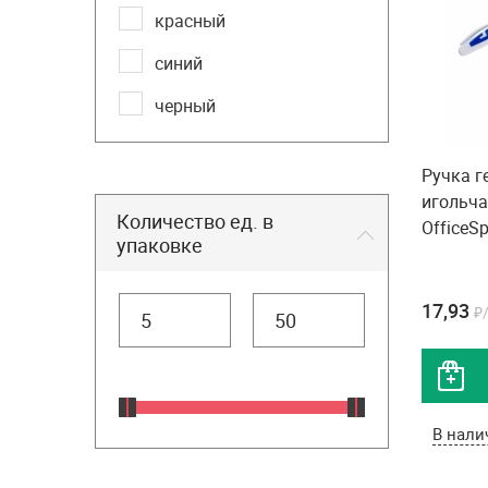
красный
синий
черный
Ручка г
игольча
Количество ед. в
OfficeS
упаковке
17,93
₽
В нали