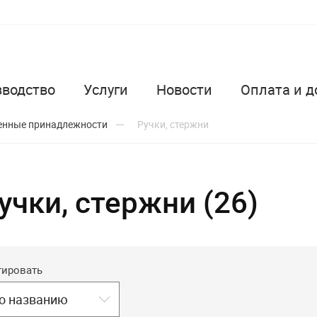
зводство
Услуги
Новости
Оплата и д
енные принадлежности
Ручки, стержни
учки, стержни (26)
тировать
о названию