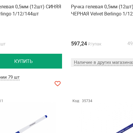
елевая 0,5мм (12шт) СИНЯЯ
Ручка гелевая 0,5мм (12шт
erlingo 1/12/144шт
ЧЕРНАЯ Velvet Berlingo 1/1
597,24
49
/шт
₽/упак
КУПИТЬ
Наличие в других магазина
чии 79 шт
11
Код:
35734