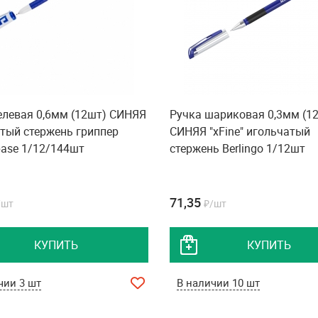
елевая 0,6мм (12шт) СИНЯЯ
Ручка шариковая 0,3мм (1
тый стержень гриппер
СИНЯЯ "xFine" игольчатый
pase 1/12/144шт
стержень Berlingo 1/12шт
71,35
/шт
₽/шт
КУПИТЬ
КУПИТЬ
чии 3 шт
В наличии 10 шт