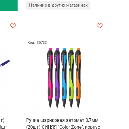
Наличие в других магазинах
Код:
35733
т)
Ручка шариковая автомат 0,7мм
0шт
(20шт) СИНЯЯ "Color Zone", корпус