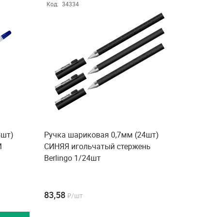
Код:
34334
4шт)
Ручка шариковая 0,7мм (24шт)
М
СИНЯЯ игольчатый стержень
Berlingo 1/24шт
83,58
₽/шт