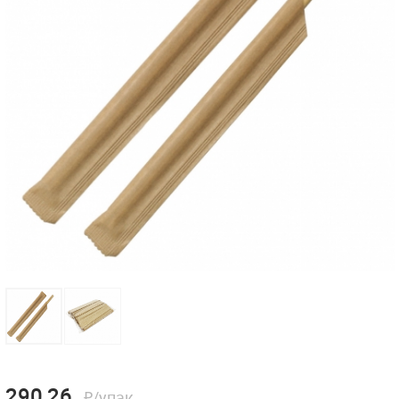
290,26
₽/упак