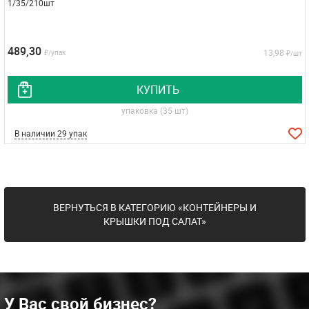
1/35/210шт
489,30
13,98
₽/упак
₽/шт
КУПИТЬ
упаковка (35 шт)
В наличии 29 упак
ВЕРНУТЬСЯ В КАТЕГОРИЮ «КОНТЕЙНЕРЫ И
КРЫШКИ ПОД САЛАТ»
У Вас свой бизнес?