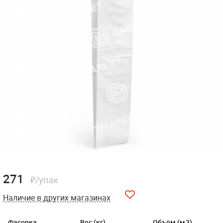
271
₽/упак
Наличие в других магазинах
Фасовка
Вес (кг)
Объём (м3)