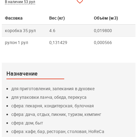
В наличии 53 рул
Фасовка
Вес (кг)
Объём (м3)
коробка 35 рул
4.6
0,019800
рулон 1 рул
0,131429
0,000566
Назначение
для приготовления, запекания в духовке
для упаковки ланча, обеда, перекуса
сфера: пекарня, кондитерская, булочная
сфера: дача, отдых, пикник, туризм, кемпинг
сфера: дом, быт
сфера: кафе, бар, ресторан, столовая, HoReCa