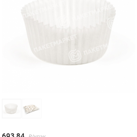
693,84
₽/упак