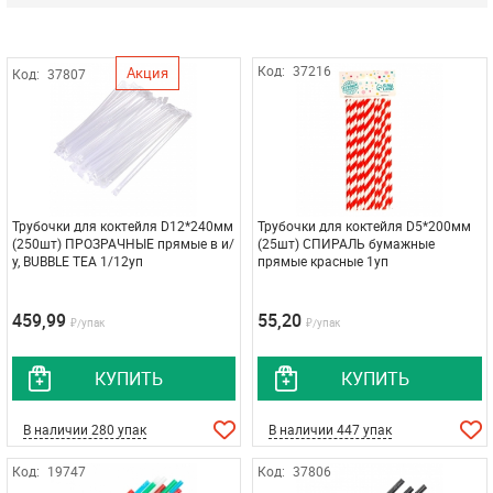
Код:
37216
Акция
Код:
37807
Трубочки для коктейля D12*240мм
Трубочки для коктейля D5*200мм
(250шт) ПРОЗРАЧНЫЕ прямые в и/
(25шт) СПИРАЛЬ бумажные
у, BUBBLE TEA 1/12уп
прямые красные 1уп
459,99
55,20
₽/упак
₽/упак
КУПИТЬ
КУПИТЬ
В наличии 280 упак
В наличии 447 упак
Код:
19747
Код:
37806