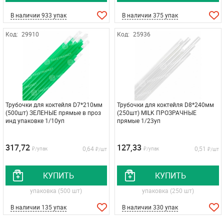
В наличии 933 упак
В наличии 375 упак
Код:
29910
Код:
25936
Трубочки для коктейля D7*210мм
Трубочки для коктейля D8*240мм
(500шт) ЗЕЛЕНЫЕ прямые в проз
(250шт) MILK ПРОЗРАЧНЫЕ
инд упаковке 1/10уп
прямые 1/23уп
317,72
127,33
0,64
0,51
₽/упак
₽/упак
₽/шт
₽/шт
КУПИТЬ
КУПИТЬ
упаковка (500 шт)
упаковка (250 шт)
В наличии 135 упак
В наличии 330 упак