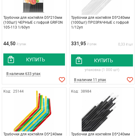
Трубочки для коктейля D5*210мм
Трубочки для коктейля D5*240мм
(100шт) ЧЕРНЫЕ с гофрой GRIFON
(1000шт) ПРОЗРАЧНЫЕ с гофрой
105-113 1/60уп
1/12уп
44,50
331,95
0,33
₽/упак
₽/упак
₽/шт
КУПИТЬ
КУПИТЬ
упаковка (1 000 шт)
В наличии 633 упак
В наличии 11 упак
Код:
25144
Код:
38984
Трубочки для коктейля D5*240мм
Трубочки для коктейля D5*240мм