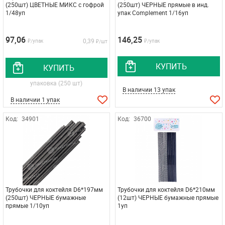
(250шт) ЦВЕТНЫЕ МИКС с гофрой
(250шт) ЧЕРНЫЕ прямые в инд.
1/48уп
упак Complеment 1/16уп
97,06
146,25
0,39
₽/упак
₽/упак
₽/шт
КУПИТЬ
КУПИТЬ
упаковка (250 шт)
В наличии 13 упак
В наличии 1 упак
Код:
34901
Код:
36700
Трубочки для коктейля D6*197мм
Трубочки для коктейля D6*210мм
(250шт) ЧЕРНЫЕ бумажные
(12шт) ЧЕРНЫЕ бумажные прямые
прямые 1/10уп
1уп