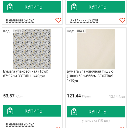
КУПИТЬ
КУПИТЬ
В наличии 59 рул
В наличии 89 рул
Код:
37300
Код:
30431
Бумага упаковочная (1рул)
Бумага упаковочная тишью
67*97см ЗВЕЗДЫ 1/40рул
(10шт) 50см*66см БЕЖЕВАЯ
1/10уп
53,87
121,44
12,14
₽/рул
₽/упак
₽/шт
КУПИТЬ
КУПИТЬ
упаковка (10 шт)
В наличии 95 рул