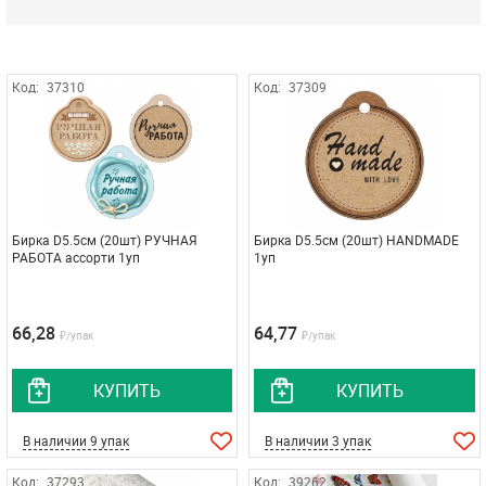
Код:
37310
Код:
37309
Бирка D5.5см (20шт) РУЧНАЯ
Бирка D5.5см (20шт) HANDMADE
РАБОТА ассорти 1уп
1уп
66,28
64,77
₽/упак
₽/упак
КУПИТЬ
КУПИТЬ
В наличии 9 упак
В наличии 3 упак
Код:
37293
Код:
39262