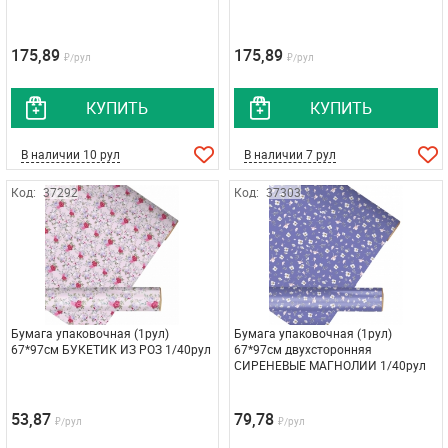
175,89
175,89
₽/рул
₽/рул
КУПИТЬ
КУПИТЬ
В наличии 10 рул
В наличии 7 рул
Код:
37292
Код:
37303
Бумага упаковочная (1рул)
Бумага упаковочная (1рул)
67*97см БУКЕТИК ИЗ РОЗ 1/40рул
67*97см двухсторонняя
СИРЕНЕВЫЕ МАГНОЛИИ 1/40рул
53,87
79,78
₽/рул
₽/рул