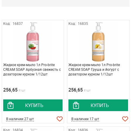
Код:
16837
Код:
16835
Жидкое крем-мыло 1л Pro-brite
Жидкое крем-мыло 1л Pro-brite
CREАM SOAP Арбузная свежесть с
CREАM SOAP Груша и йогурт с
дозатором курком 1/12шт
дозатором курком 1/12шт
256,65
256,65
₽/шт
₽/шт
КУПИТЬ
КУПИТЬ
В наличии 27 шт
В наличии 17 шт
Код:
16834
Код:
16836