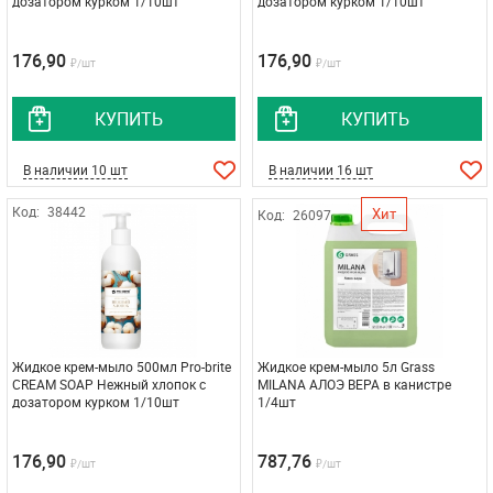
дозатором курком 1/10шт
дозатором курком 1/10шт
176,90
176,90
₽/шт
₽/шт
КУПИТЬ
КУПИТЬ
В наличии 10 шт
В наличии 16 шт
Код:
38442
Хит
Код:
26097
Жидкое крем-мыло 500мл Pro-brite
Жидкое крем-мыло 5л Grass
CREАM SOAP Нежный хлопок с
MILANA АЛОЭ ВЕРА в канистре
дозатором курком 1/10шт
1/4шт
176,90
787,76
₽/шт
₽/шт