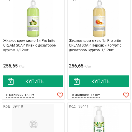
Жидкое крем-мыло 1л Pro-brite
Жидкое крем-мыло 1л Pro-brite
CREАM SOAP Киви с дозатором
CREАM SOAP Персик и йогурт с
курком 1/12шт
дозатором курком 1/12шт
256,65
256,65
₽/шт
₽/шт
КУПИТЬ
КУПИТЬ
В наличии 16 шт
В наличии 37 шт
Код:
39418
Код:
38441