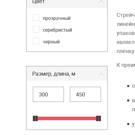
Цвет
Стрейч
прозрачный
линейн
серебристый
упаков
черный
являет
плёнку
К преи
Размер, длина, м
о
в
п
у