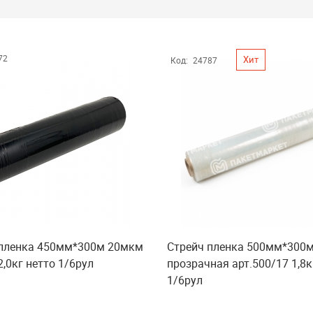
72
Хит
Код:
24787
 пленка 450мм*300м 20мкм
Стрейч пленка 500мм*300
2,0кг нетто 1/6рул
прозрачная арт.500/17 1,8
1/6рул