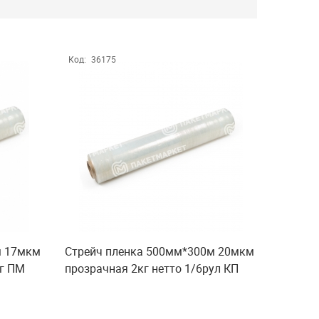
Код:
36175
м 17мкм
Стрейч пленка 500мм*300м 20мкм
кг ПМ
прозрачная 2кг нетто 1/6рул КП