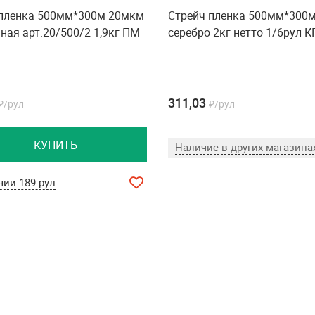
 пленка 500мм*300м 20мкм
Стрейч пленка 500мм*300
ная арт.20/500/2 1,9кг ПМ
серебро 2кг нетто 1/6рул К
311,03
₽/рул
₽/рул
КУПИТЬ
Наличие в других магазина
чии 189 рул