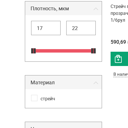
Стрейч
Плотность, мкм
прозрач
1/6рул
590,69
В нали
Материал
стрейч