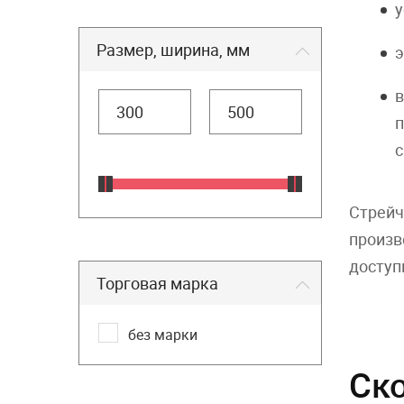
у
Размер, ширина, мм
э
в
п
с
Стрейч
произв
доступ
Торговая марка
без марки
Ско