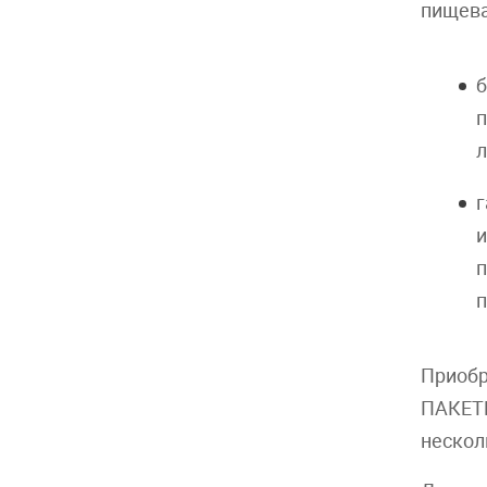
пищева
б
п
л
г
и
п
п
Приобр
ПАКЕТМ
нескол