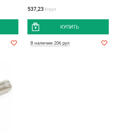
537,23
₽/рул
КУПИТЬ
В наличии 206 рул