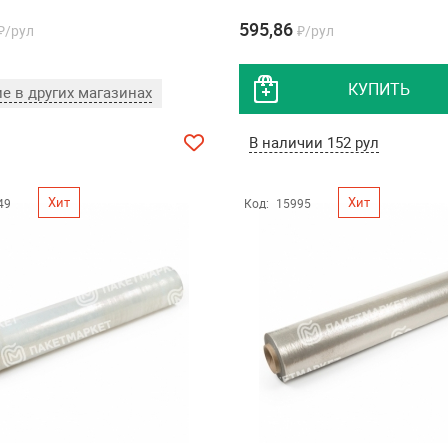
595,86
₽/рул
₽/рул
КУПИТЬ
е в других магазинах
В наличии 152 рул
Хит
Хит
49
Код:
15995