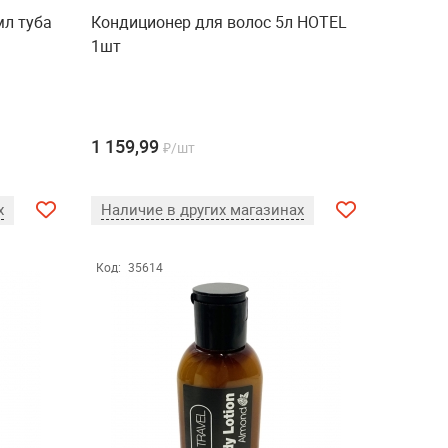
мл туба
Кондиционер для волос 5л HOTEL
1шт
1 159,99
₽/шт
х
Наличие в других магазинах
Код:
35614