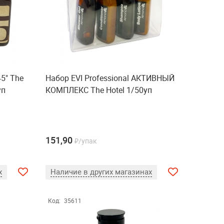
45" The
Набор EVI Professional АКТИВНЫЙ
уп
КОМПЛЕКС The Hotel 1/50уп
151,90
₽/упак
х
Наличие в других магазинах
Код:
35611