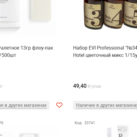
алетное 13гр флоу-пак
Набор EVI Professional "№3
/500шт
Hotel цветочный микс 1/15
49,40
шт
₽/упак
е в других магазинах
Наличие в других магазина
70
Код:
33741