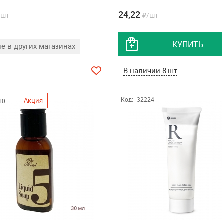
24,22
/шт
₽/шт
КУПИТЬ
е в других магазинах
В наличии 8 шт
Код:
32224
Акция
10