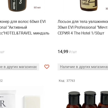
онер для волос 60мл EVI
Лосьон для тела увлажня
ional "Активный
30мл EVI Professional "Мечт
кс"HOTEL&TRAVEL миндаль
СЕРИЯ 4 The Hotel 1/50шт
14,99
/шт
₽/шт
е в других магазинах
Наличие в других магазина
22
Код:
37763