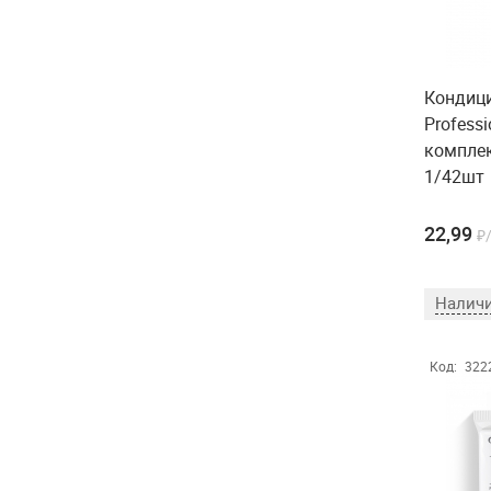
Кондици
Profess
компле
1/42шт
22,99
₽
Наличи
Код:
322