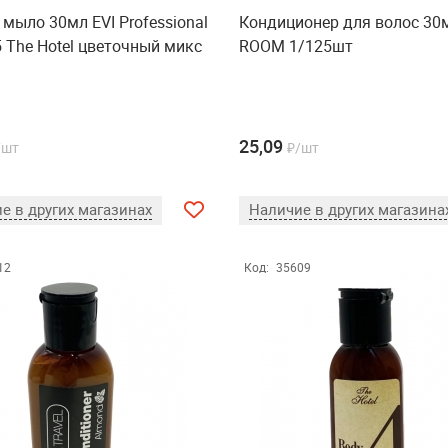
мыло 30мл EVI Professional
Кондиционер для волос 30
 The Hotel цветочный микс
ROOM 1/125шт
25,09
/шт
₽/шт
е в других магазинах
Наличие в других магазина
12
Код:
35609