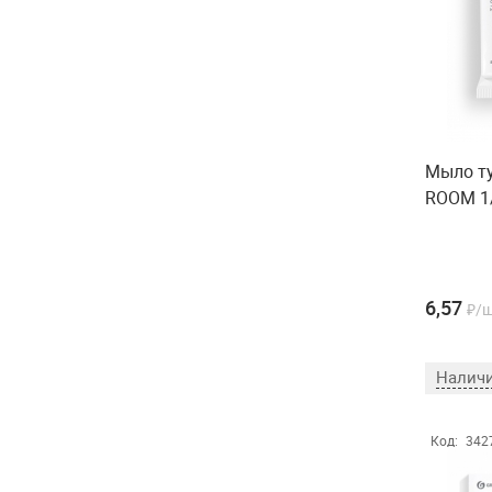
Мыло ту
ROOM 1
6,57
₽/
Наличи
Код:
342