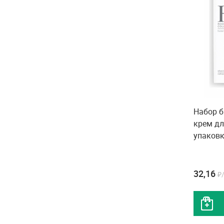
Набор б
крем дл
упаков
32,16
₽