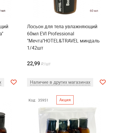
ющий
Лосьон для тела увлажняющий
а"
60мл EVI Professional
"Мечта"HOTEL&TRAVEL миндаль
1/42шт
22,99
₽/шт
х
Наличие в других магазинах
Акция
Код:
35951