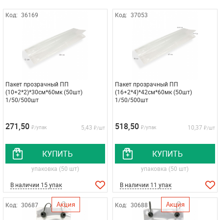
Код:
36169
Код:
37053
Пакет прозрачный ПП
Пакет прозрачный ПП
(10+2*2)*30см*60мк (50шт)
(16+2*4)*42см*60мк (50шт)
1/50/500шт
1/50/500шт
271,50
518,50
5,43
10,37
₽/упак
₽/упак
₽/шт
₽/шт
КУПИТЬ
КУПИТЬ
упаковка (50 шт)
упаковка (50 шт)
В наличии 15 упак
В наличии 11 упак
Акция
Акция
Код:
30687
Код:
30688