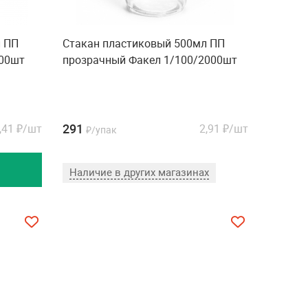
л ПП
Стакан пластиковый 500мл ПП
000шт
прозрачный Факел 1/100/2000шт
291
,41
₽/шт
2,91
₽/шт
₽/упак
Наличие в других магазинах