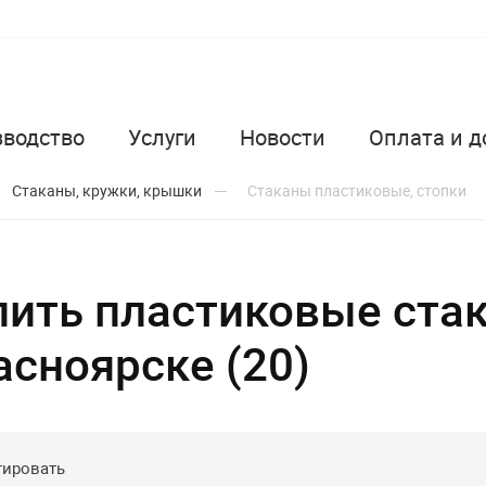
зводство
Услуги
Новости
Оплата и д
Стаканы, кружки, крышки
Стаканы пластиковые, стопки
пить пластиковые ста
асноярске (20)
тировать