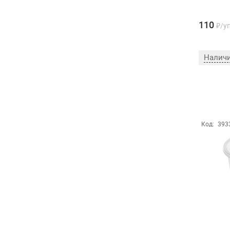
110
₽/у
Наличи
Код:
393