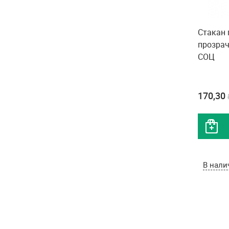
Стакан
прозрач
СОЦ
170,30
В нали