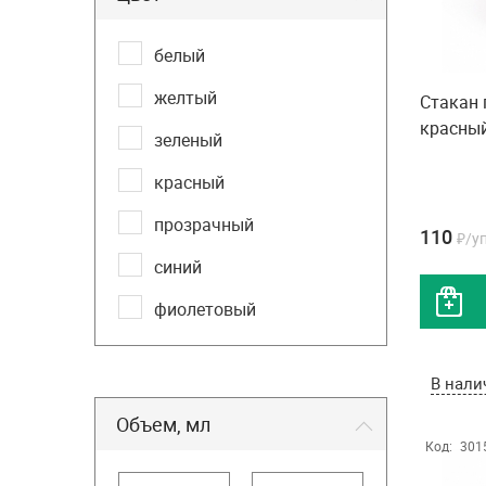
белый
желтый
Стакан
красны
зеленый
красный
прозрачный
110
₽/у
синий
фиолетовый
В нали
Объем, мл
Код:
301