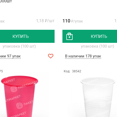
4000шт
110
1,18
₽/шт
1
пак
₽/упак
КУПИТЬ
КУПИТЬ
упаковка (100 шт)
упаковка (100 шт)
чии 97 упак
В наличии 178 упак
75
Код:
38542