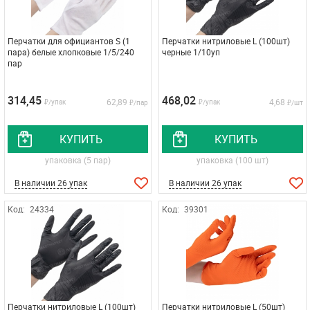
Перчатки для официантов S (1
Перчатки нитриловые L (100шт)
пара) белые хлопковые 1/5/240
черные 1/10уп
пар
314,45
468,02
62,89
4,68
₽/упак
₽/упак
₽/пар
₽/шт
КУПИТЬ
КУПИТЬ
упаковка (5 пар)
упаковка (100 шт)
В наличии 26 упак
В наличии 26 упак
Код:
24334
Код:
39301
Перчатки нитриловые L (100шт)
Перчатки нитриловые L (50шт)