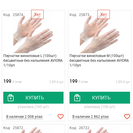
Хит
Хит
Код:
25874
Код:
25873
Перчатки виниловые L (100шт)
Перчатки виниловые M (100шт)
бесцветные без напыления AVIORA
бесцветные без напыления AVIORA
1/10уп
1/10уп
199
199
1,99
1,99
₽/упак
₽/упак
₽/шт
₽/шт
КУПИТЬ
КУПИТЬ
упаковка (100 шт)
упаковка (100 шт)
В наличии 2 008 упак
В наличии 2 862 упак
Код:
25872
Код:
26722