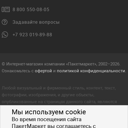
8 800 550-08-05
Задавайте вопросы
+7 923 019-89-88
© Интернет-магазин компании «Пакетмаркет», 2002–2026.
Ознакомьтесь с
офертой
и
политикой конфиденциальности.
Любой визуальный и фирменный стиль, контент, текст,
фотографии, изображения, и другие объекты,
опубликованные на страницах данного сайта, являются
объектом прав интеллектуальной собственности компании
Мы используем cookie
Пакетмаркет. Любое копирование стиля, контента, текста,
Во время посещения сайта
фотографий, изображений и других объектов данного сайта
ПакетМаркет вы соглашаетесь с