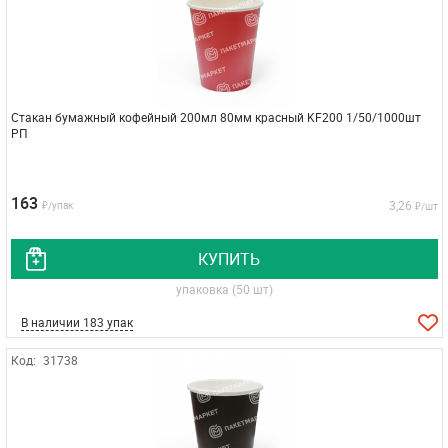
Стакан бумажный кофейный 200мл 80мм красный KF200 1/50/1000шт
РП
163
3,26
₽/упак
₽/шт
КУПИТЬ
упаковка (50 шт)
В наличии 183 упак
Код:
31738