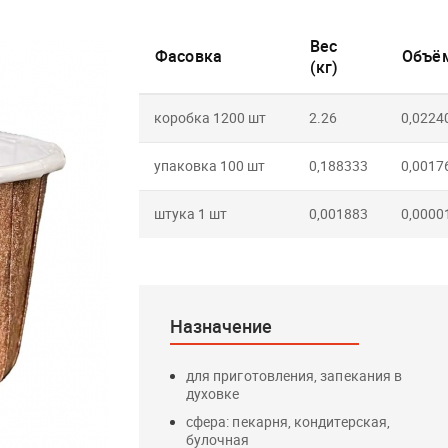
Вес
Фасовка
Объём
(кг)
коробка 1200 шт
2.26
0,0224
упаковка 100 шт
0,188333
0,0017
штука 1 шт
0,001883
0,0000
Назначение
для приготовления, запекания в
духовке
сфера: пекарня, кондитерская,
булочная