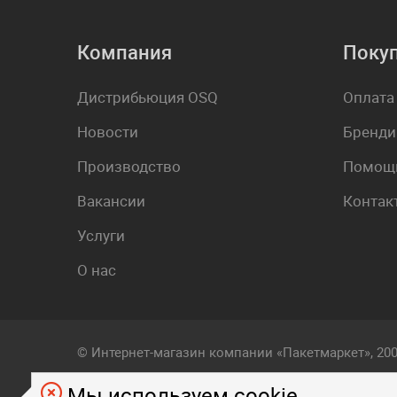
Компания
Поку
Дистрибьюция OSQ
Оплата
Новости
Бренди
Производство
Помощь
Вакансии
Контак
Услуги
О нас
© Интернет-магазин компании «Пакетмаркет», 20
Мы используем cookie