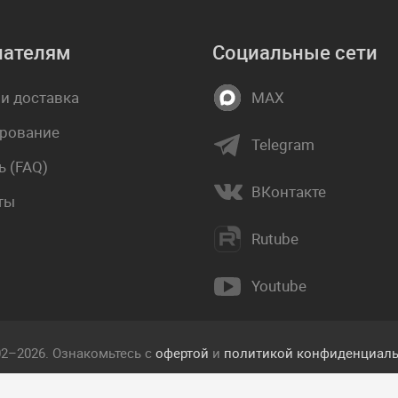
пателям
Социальные сети
 и доставка
MAX
рование
Telegram
 (FAQ)
ВКонтакте
ты
Rutube
Youtube
02–2026. Ознакомьтесь с
офертой
и
политикой конфиденциаль