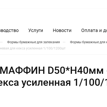
зводство
Услуги
Новости
Оплата и д
Формы бумажные для запекания
Формы бумажные для 
вая для кекса усиленная 1/100/1200шт
 МАФФИН D50*H40мм 
екса усиленная 1/100