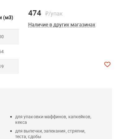
474
₽/упак
 (м3)
Наличие в других магазинах
00
64
19
для упаковки маффинов, капкейков,
кекса
для выпечки, запекания, стряпни,
теста, сдобы