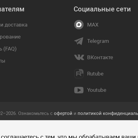
пателям
Социальные сети
 и доставка
MAX
рование
Telegram
 (FAQ)
ВКонтакте
ты
Rutube
Youtube
02–2026. Ознакомьтесь с
офертой
и
политикой конфиденциаль
екст, фотографии, изображения, и другие объекты, опублико
 соглашаетесь с тем, что мы обрабатываем ваши
 прав интеллектуальной собственности компании Пакетмаркет