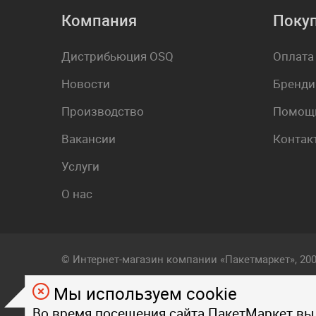
Компания
Поку
Дистрибьюция OSQ
Оплата
Новости
Бренди
Производство
Помощь
Вакансии
Контак
Услуги
О нас
© Интернет-магазин компании «Пакетмаркет», 20
Мы используем cookie
Любой визуальный и фирменный стиль, контент, т
Во время посещения сайта ПакетМаркет вы
на страницах данного сайта, являются объектом