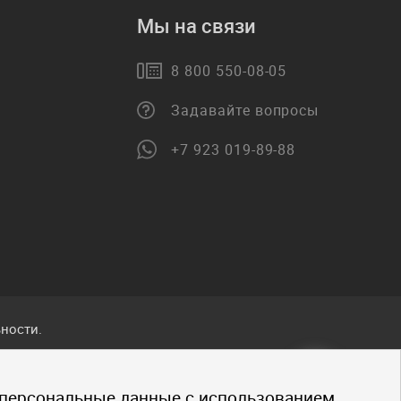
Мы на связи
8 800 550-08-05
Задавайте вопросы
+7 923 019-89-88
ности.
ванные
 персональные данные с использованием
.