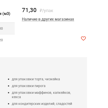
71,30
₽/упак
 (м3)
Наличие в других магазинах
00
20
для упаковки торта, чизкейка
для упаковки пирога
для упаковки маффинов, капкейков,
кекса
для кондитерских изделий, сладостей