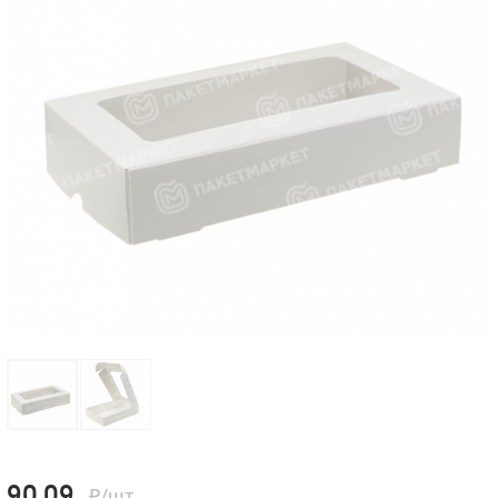
90,09
₽/шт