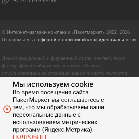
+7 923 019-89-88
© Интернет-магазин компании «Пакетмаркет», 2002–2026.
Ознакомьтесь с
офертой
и
политикой конфиденциальности.
Любой визуальный и фирменный стиль, контент, текст,
фотографии, изображения, и другие объекты,
опубликованные на страницах данного сайта, являются
объектом прав интеллектуальной собственности компании
Мы используем cookie
Пакетмаркет. Любое копирование стиля, контента, текста,
Во время посещения сайта
фотографий, изображений и других объектов данного сайта
ПакетМаркет вы соглашаетесь с
запрещено.
тем, что мы обрабатываем ваши
персональные данные с
использованием метрических
программ (Яндекс.Метрика).
ПОДРОБНЕЕ
.