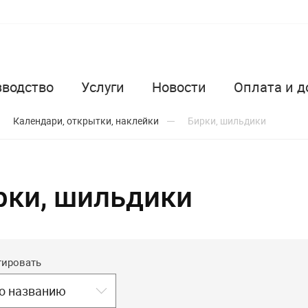
зводство
Услуги
Новости
Оплата и д
Календари, открытки, наклейки
Бирки, шильдики
рки, шильдики
тировать
о названию