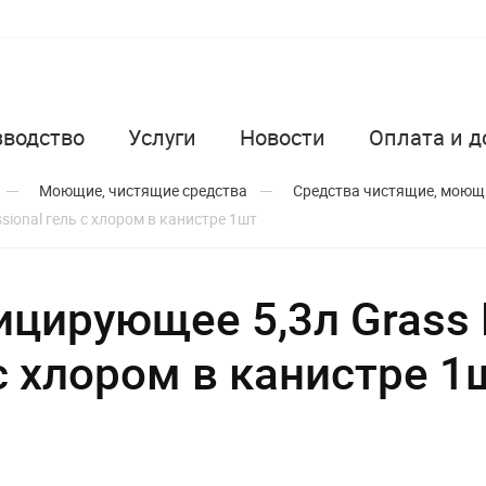
зводство
Услуги
Новости
Оплата и д
Моющие, чистящие средства
Средства чистящие, моющ
ional гель с хлором в канистре 1шт
ицирующее 5,3л Grass
 с хлором в канистре 1