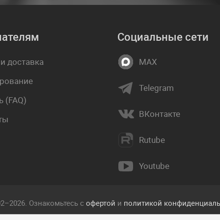
пателям
Социальные сети
 и доставка
MAX
рование
Telegram
 (FAQ)
ВКонтакте
ты
Rutube
Youtube
02–2026. Ознакомьтесь с
офертой
и
политикой конфиденциаль