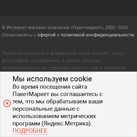
© Интернет-магазин компании «Пакетмаркет», 2002–2026.
Ознакомьтесь с
офертой
и
политикой конфиденциальности.
Любой визуальный и фирменный стиль, контент, текст,
фотографии, изображения, и другие объекты,
опубликованные на страницах данного сайта, являются
объектом прав интеллектуальной собственности компании
Мы используем cookie
Пакетмаркет. Любое копирование стиля, контента, текста,
Во время посещения сайта
фотографий, изображений и других объектов данного сайта
ПакетМаркет вы соглашаетесь с
запрещено.
тем, что мы обрабатываем ваши
персональные данные с
использованием метрических
программ (Яндекс.Метрика).
ПОДРОБНЕЕ
.