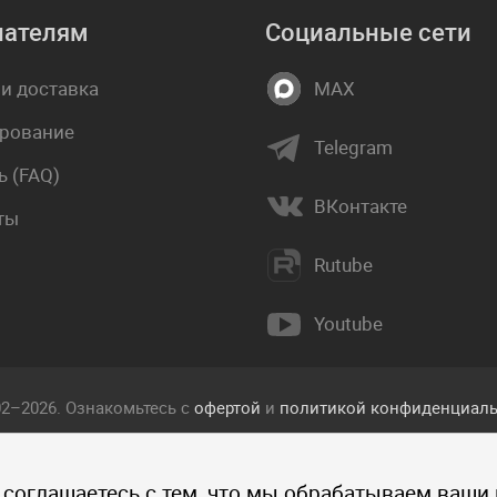
пателям
Социальные сети
 и доставка
MAX
рование
Telegram
 (FAQ)
ВКонтакте
ты
Rutube
Youtube
02–2026. Ознакомьтесь с
офертой
и
политикой конфиденциаль
екст, фотографии, изображения, и другие объекты, опублико
 соглашаетесь с тем, что мы обрабатываем ваши
 прав интеллектуальной собственности компании Пакетмаркет