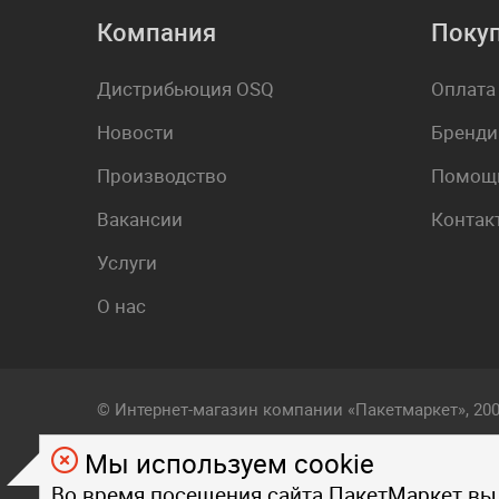
Компания
Поку
Дистрибьюция OSQ
Оплата
Новости
Бренди
Производство
Помощь
Вакансии
Контак
Услуги
О нас
© Интернет-магазин компании «Пакетмаркет», 20
Мы используем cookie
Любой визуальный и фирменный стиль, контент, т
Во время посещения сайта ПакетМаркет вы
на страницах данного сайта, являются объектом