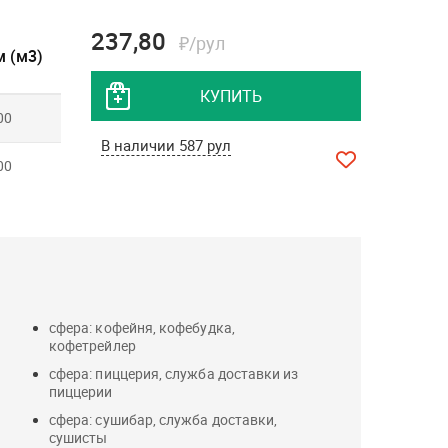
237,80
₽/рул
 (м3)
КУПИТЬ
00
В наличии 587 рул
00
сфера: кофейня, кофебудка,
кофетрейлер
сфера: пиццерия, служба доставки из
пиццерии
сфера: сушибар, служба доставки,
сушисты