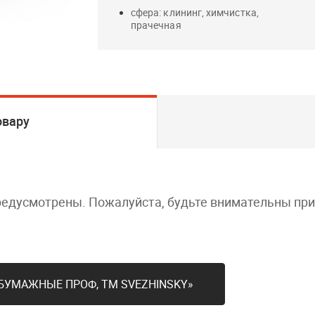
сфера: клининг, химчистка,
прачечная
овару
редусмотрены. Пожалуйста, будьте внимательны пр
БУМАЖНЫЕ ПРОФ, ТМ SVЕZHINSKY»