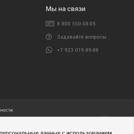
Мы на связи
8 800 550-08-05
Задавайте вопросы
+7 923 019-89-88
ности.
ванные
 персональные данные с использованием
.