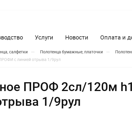
зводство
Услуги
Новости
Оплата и д
енца, салфетки
Полотенца бумажные, платочки
Полотен
ПРОФИ с линией отрыва 1/9рул
ное ПРОФ 2сл/120м h1
отрыва 1/9рул