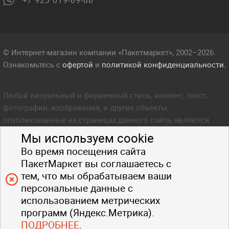
+7 923 019-89-88
© Интернет-магазин компании «Пакетмаркет», 2002–2026.
Ознакомьтесь с
офертой
и
политикой конфиденциальности.
Любой визуальный и фирменный стиль, контент, текст,
фотографии, изображения, и другие объекты,
опубликованные на страницах данного сайта, являются
объектом прав интеллектуальной собственности компании
Мы используем cookie
Пакетмаркет. Любое копирование стиля, контента, текста,
Во время посещения сайта
фотографий, изображений и других объектов данного сайта
ПакетМаркет вы соглашаетесь с
запрещено.
тем, что мы обрабатываем ваши
персональные данные с
использованием метрических
программ (Яндекс.Метрика).
ПОДРОБНЕЕ
.