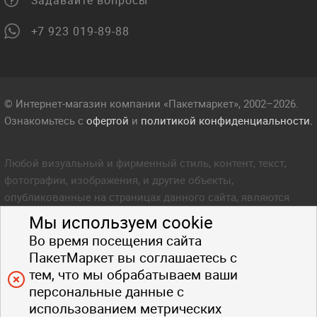
Задавайте вопросы
+7 923 019-89-88
© Интернет-магазин компании «Пакетмаркет», 2002–2026.
Ознакомьтесь с
офертой
и
политикой конфиденциальности.
Любой визуальный и фирменный стиль, контент, текст,
фотографии, изображения, и другие объекты,
опубликованные на страницах данного сайта, являются
объектом прав интеллектуальной собственности компании
Мы используем cookie
Пакетмаркет. Любое копирование стиля, контента, текста,
Во время посещения сайта
фотографий, изображений и других объектов данного сайта
ПакетМаркет вы соглашаетесь с
запрещено.
тем, что мы обрабатываем ваши
персональные данные с
использованием метрических